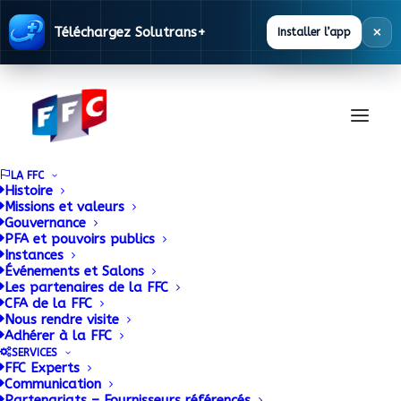
×
Téléchargez Solutrans+
Installer l’app
LA FFC
Histoire
Missions et valeurs
Gouvernance
Info Flash 2016-11 –
PFA et pouvoirs publics
Instances
Événements et Salons
Avril 2016
Les partenaires de la FFC
CFA de la FFC
Nous rendre visite
13 DÉCEMBRE 2016
|
IN
PUBLIC
|
BY
DOMINIQUE.BITTNER@FFC-
Adhérer à la FFC
REPARATEURS.ORG
SERVICES
FFC Experts
Communication
Partenariats – Fournisseurs référencés