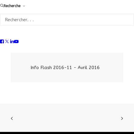
Recherche
13 décembre 2016 –
REGIME PROFESSIONEL COMPLEMENTAIRE DE
SANTE ET TAUX DE COTISATIONS PRÉVOYANCE
Info Flash 2016-11 - Avril 2016