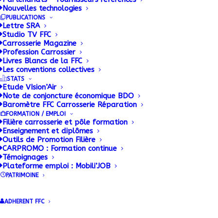
Nouvelles technologies
PUBLICATIONS
Base
Lettre SRA
Studio TV FFC
Carrosserie Magazine
Réglementaire
Profession Carrossier
Livres Blancs de la FFC
Les conventions collectives
STATS
La FFC met à disposition des ses
Etude VIsion’Air
Note de conjoncture économique BDO
adhérents une base documentaire
Baromètre FFC Carrosserie Réparation
alimentée en permanence.
FORMATION / EMPLOI
Filière carrosserie et pôle formation
Enseignement et diplômes
Outils de Promotion Filière
CARPROMO : Formation continue
Témoignages
Plateforme emploi : Mobili’JOB
PATRIMOINE
Info Flash 2016-11 – Avril
2016
ADHERENT FFC