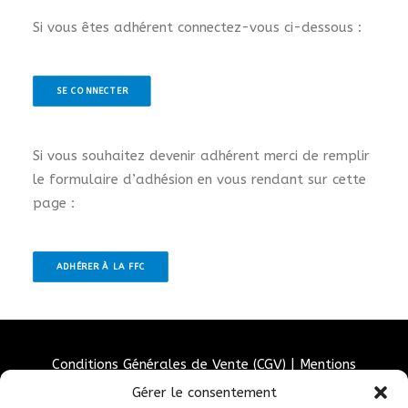
Si vous êtes adhérent connectez-vous ci-dessous :
SE CONNECTER
Si vous souhaitez devenir adhérent merci de remplir
le formulaire d’adhésion en vous rendant sur cette
page :
ADHÉRER À LA FFC
Conditions Générales de Vente (CGV)
|
Mentions
Légales
|
Politique de confidentialité
|
Politique de
Gérer le consentement