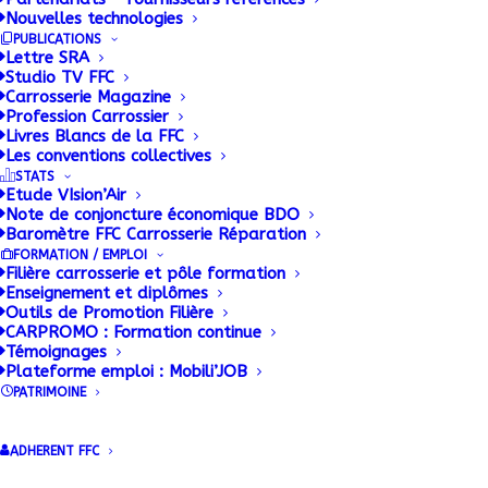
Nouvelles technologies
FFC Mobilité
PUBLICATIONS
Lettre SRA
Réparation et
Studio TV FFC
Carrosserie Magazine
Profession Carrossier
Services
Livres Blancs de la FFC
Les conventions collectives
STATS
• La FFC Mobilité Réparation et
Etude VIsion’Air
Note de conjoncture économique BDO
Services regroupe 1 000 entreprises
Baromètre FFC Carrosserie Réparation
FORMATION / EMPLOI
(indépendantes, concessionnaires et
Filière carrosserie et pôle formation
Enseignement et diplômes
agents) spécialisées dans la
Outils de Promotion Filière
réparation carrosserie et l’entretien
CARPROMO : Formation continue
Témoignages
des véhicules, ce qui représente
Plateforme emploi : Mobili’JOB
PATRIMOINE
environ 1 million d’opérations de
réparation.
ADHERENT FFC