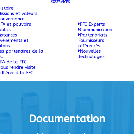
SERVICES
istoire
issions et valeurs
ouvernance
FA et pouvoirs
FFC Experts
ublics
Communication
nstances
Partenariats –
vénements et
Fournisseurs
alons
référencés
es partenaires de la
Nouvelles
FC
technologies
FA de la FFC
ous rendre visite
dhérer à la FFC
Documentation