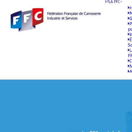
LA FFC
H
M
G
P
p
I
É
S
L
F
C
N
A