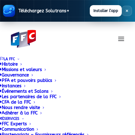
×
Téléchargez Solutrans+
Installer l’app
LA FFC
Histoire
Missions et valeurs
Gouvernance
Documentation
PFA et pouvoirs publics
Instances
Événements et Salons
Les partenaires de la FFC
La FFC met à disposition des ses adhérents
CFA de la FFC
Nous rendre visite
une base documentaire alimentée en
Adhérer à la FFC
permanence.
SERVICES
FFC Experts
Communication
Partenariats – Fournisseurs référencés