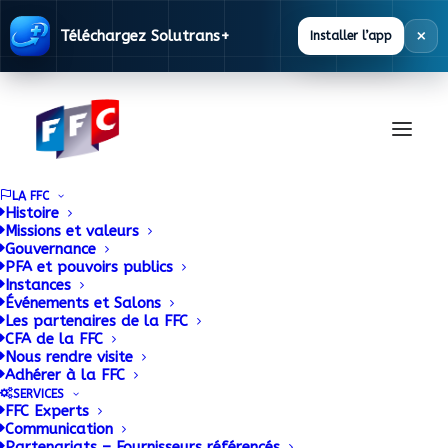
×
Téléchargez Solutrans+
Installer l’app
LA FFC
Histoire
Missions et valeurs
Gouvernance
L’équipe de France
PFA et pouvoirs publics
Instances
Événements et Salons
des Métiers 2015
Les partenaires de la FFC
CFA de la FFC
reçue à l’Elysée
Nous rendre visite
Adhérer à la FFC
SERVICES
5 NOVEMBRE 2015
|
BY
ADMIN
FFC Experts
Communication
Partenariats – Fournisseurs référencés