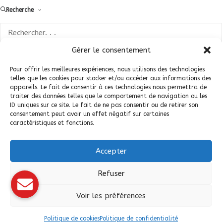
Recherche
Conditions Générales de Vente (CGV)
|
Mentions
Légales
|
Politique de confidentialité
|
Politique de
Gérer le consentement
cookies
Pour offrir les meilleures expériences, nous utilisons des technologies
telles que les cookies pour stocker et/ou accéder aux informations des
appareils. Le fait de consentir à ces technologies nous permettra de
traiter des données telles que le comportement de navigation ou les
ID uniques sur ce site. Le fait de ne pas consentir ou de retirer son
consentement peut avoir un effet négatif sur certaines
caractéristiques et fonctions.
Accepter
© 2026 Fédération Française de Carrosserie Industrie et Services. |
Refuser
Tous droits réservés.
Voir les préférences
Politique de cookies
Politique de confidentialité