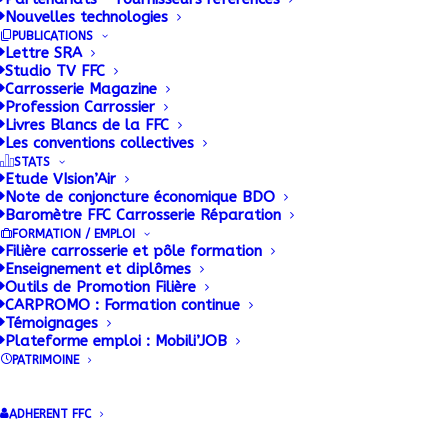
Nouvelles technologies
croissance
PUBLICATIONS
Lettre SRA
Studio TV FFC
27 AVRIL 2016
|
BY
ADMIN
Carrosserie Magazine
Profession Carrossier
Livres Blancs de la FFC
Porté par de bons résultats et des perspectives de
Les conventions collectives
croissance solides, le groupe GRUAU annonce un
STATS
Etude VIsion’Air
plan d’investissement de 37 millions d’euros pour
Note de conjoncture économique BDO
2016 et 2017 visant à accélérer le développement
Baromètre FFC Carrosserie Réparation
FORMATION / EMPLOI
de nouveaux produits, poursuivre son expansion
Filière carrosserie et pôle formation
à l’international, tout en adaptant le site industriel
Enseignement et diplômes
Outils de Promotion Filière
de Laval aux défis à venir.
CARPROMO : Formation continue
Témoignages
Plateforme emploi : Mobili’JOB
PATRIMOINE
ADHERENT FFC