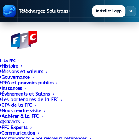
×
Téléchargez Solutrans+
Installer l’app
LA FFC
Histoire
Missions et valeurs
Gouvernance
Le Groupe GRUAU
PFA et pouvoirs publics
Instances
Événements et Salons
lance un plan
Les partenaires de la FFC
CFA de la FFC
d’investissement de
Nous rendre visite
Adhérer à la FFC
37 millions d’euros
SERVICES
FFC Experts
Communication
pour accélérer sa
Partenariats – Fournisseurs référencés