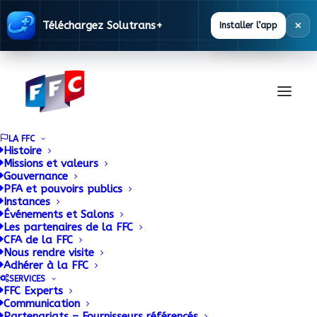
×
Téléchargez Solutrans+
Installer l’app
LA FFC
Histoire
Missions et valeurs
Gouvernance
LAMBERET investit sur
PFA et pouvoirs publics
Instances
Événements et Salons
son site de Saint-
Les partenaires de la FFC
CFA de la FFC
Cyr/Menthon et
Nous rendre visite
Adhérer à la FFC
finalise la constitution
SERVICES
FFC Experts
Communication
d’une équipe de
Partenariats – Fournisseurs référencés