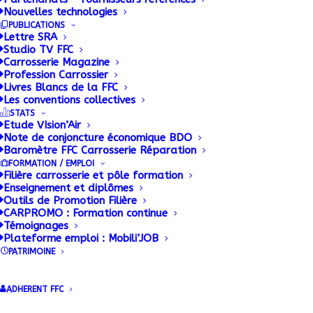
Nouvelles technologies
production
PUBLICATIONS
Lettre SRA
supplémentaire
Studio TV FFC
Carrosserie Magazine
Profession Carrossier
Livres Blancs de la FFC
12 MAI 2016
|
BY
ADMIN
Les conventions collectives
STATS
Nouvelle extension de l’usine de Saint-Cyr/Menthon.
Etude VIsion’Air
Note de conjoncture économique BDO
Baromètre FFC Carrosserie Réparation
Les innovations Lamberet dévoilées à Solutrans
FORMATION / EMPLOI
pour ses Porteurs et semi-remorques frigorifiques
Filière carrosserie et pôle formation
Enseignement et diplômes
rencontrent un franc succès commercial. Le chiffre
Outils de Promotion Filière
d’affaire au premier trimestre 2016 a ainsi
CARPROMO : Formation continue
Témoignages
progressé de plus de 18%.
Plateforme emploi : Mobili’JOB
PATRIMOINE
Après le démarrage en avril 2016 de la production
de son nouveau site de 100 000 m
2
dont 15 000
ADHERENT FFC
m
2
couverts dédié aux utilitaires frigorifiques, situé
à Saint-Eusèbe (71), Lamberet accélère son plan