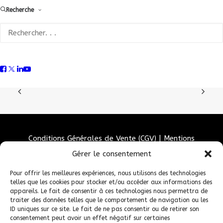
Recherche
d’investissements et étend son site de Saint-
Cyr/Menthon.
Conditions Générales de Vente (CGV)
|
Mentions
Légales
|
Politique de confidentialité
|
Politique de
Gérer le consentement
cookies
Pour offrir les meilleures expériences, nous utilisons des technologies
telles que les cookies pour stocker et/ou accéder aux informations des
appareils. Le fait de consentir à ces technologies nous permettra de
traiter des données telles que le comportement de navigation ou les
ID uniques sur ce site. Le fait de ne pas consentir ou de retirer son
consentement peut avoir un effet négatif sur certaines