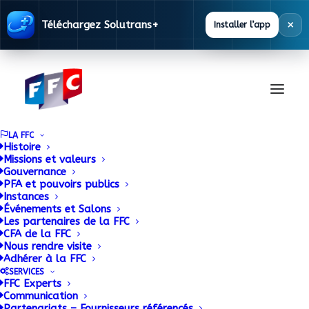
×
Téléchargez Solutrans+
Installer l’app
LA FFC
Histoire
Missions et valeurs
Gouvernance
EQUIP AUTO 2017
PFA et pouvoirs publics
Instances
Événements et Salons
veut s’imposer comme
Les partenaires de la FFC
CFA de la FFC
LE salon international
Nous rendre visite
Adhérer à la FFC
des services à la
SERVICES
FFC Experts
Communication
mobilité connectée
Partenariats – Fournisseurs référencés