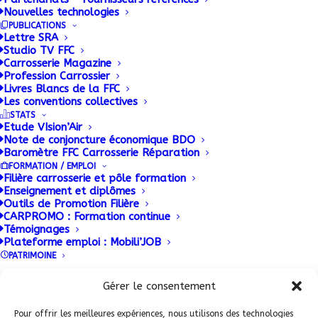
Nouvelles technologies
PUBLICATIONS
8 JUIN 2016
|
BY
ADMIN
Lettre SRA
Studio TV FFC
Carrosserie Magazine
Business – Innovation – Rencontres : 3 priorités pour
Profession Carrossier
une nouvelle ambition, marquées par un
Livres Blancs de la FFC
Les conventions collectives
changement de lieu significatif !
STATS
Etude VIsion’Air
Note de conjoncture économique BDO
Baromètre FFC Carrosserie Réparation
FORMATION / EMPLOI
Filière carrosserie et pôle formation
Enseignement et diplômes
Outils de Promotion Filière
CARPROMO : Formation continue
Témoignages
Plateforme emploi : Mobili’JOB
PATRIMOINE
Conditions Générales de Vente (CGV)
|
Mentions
Légales
|
Politique de confidentialité
|
Politique de
Gérer le consentement
ADHERENT FFC
cookies
Pour offrir les meilleures expériences, nous utilisons des technologies