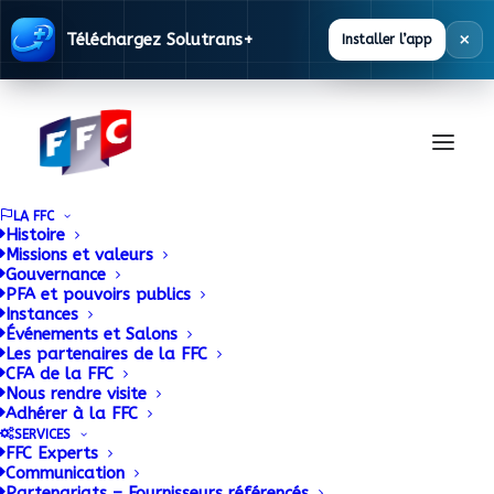
×
Téléchargez Solutrans+
Installer l’app
LA FFC
Histoire
Missions et valeurs
Gouvernance
DURISOTTI : Des
PFA et pouvoirs publics
Instances
Événements et Salons
innovations majeures
Les partenaires de la FFC
CFA de la FFC
dévoilées à
Nous rendre visite
Adhérer à la FFC
SOLUTRANS
SERVICES
FFC Experts
Communication
Partenariats – Fournisseurs référencés