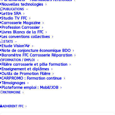
29 OCTOBRE 2015
|
BY
ADMIN
Nouvelles technologies
PUBLICATIONS
Durisotti, groupe industriel de dimension
Lettre SRA
Studio TV FFC
internationale implanté depuis 60 ans dans le Pas-
Carrosserie Magazine
de-Calais, est depuis toujours sous-traitant des
Profession Carrossier
Livres Blancs de la FFC
grands constructeurs d’automobiles et de véhicules
Les conventions collectives
utilitaires légers. Durisotti effectue chaque année
STATS
Etude VIsion’Air
plus de 25 000 transformations de véhicules
Note de conjoncture économique BDO
utilitaires ou d’entreprise.
Baromètre FFC Carrosserie Réparation
FORMATION / EMPLOI
Filière carrosserie et pôle formation
Enseignement et diplômes
Outils de Promotion Filière
CARPROMO : Formation continue
Témoignages
Plateforme emploi : Mobili’JOB
PATRIMOINE
ADHERENT FFC
Conditions Générales de Vente (CGV)
|
Mentions