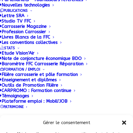
7 SEPTEMBRE 2016
|
BY
ADMIN
Nouvelles technologies
PUBLICATIONS
Jacky Mingot, Directeur Commercial d’Asca
Lettre SRA
Studio TV FFC
Carrossier Constructeur, fabricant français de
Carrosserie Magazine
remorques et semi-remorques industrielles, a pris
Profession Carrossier
Livres Blancs de la FFC
sa retraite le 22 juillet dernier, après 44 années
Les conventions collectives
passées dans l’entreprise.
STATS
Etude VIsion’Air
Note de conjoncture économique BDO
Baromètre FFC Carrosserie Réparation
FORMATION / EMPLOI
Filière carrosserie et pôle formation
Enseignement et diplômes
Outils de Promotion Filière
CARPROMO : Formation continue
Témoignages
Plateforme emploi : Mobili’JOB
PATRIMOINE
Conditions Générales de Vente (CGV)
|
Mentions
Légales
|
Politique de confidentialité
|
Politique de
Gérer le consentement
ADHERENT FFC
cookies