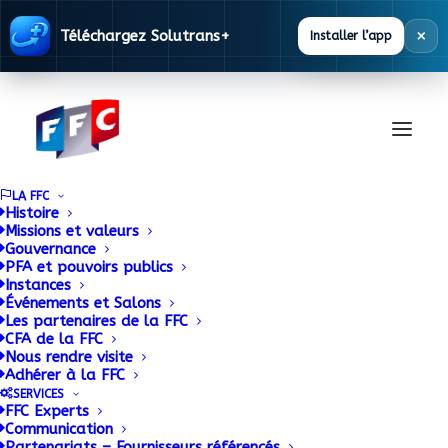
×
Téléchargez Solutrans+
Installer l’app
LA FFC
Histoire
Missions et valeurs
Gouvernance
Départ en retraite de
PFA et pouvoirs publics
Instances
Événements et Salons
Jacky Mingot,
Les partenaires de la FFC
CFA de la FFC
Directeur Commercial
Nous rendre visite
Adhérer à la FFC
d’ASCA
SERVICES
FFC Experts
Communication
Partenariats – Fournisseurs référencés