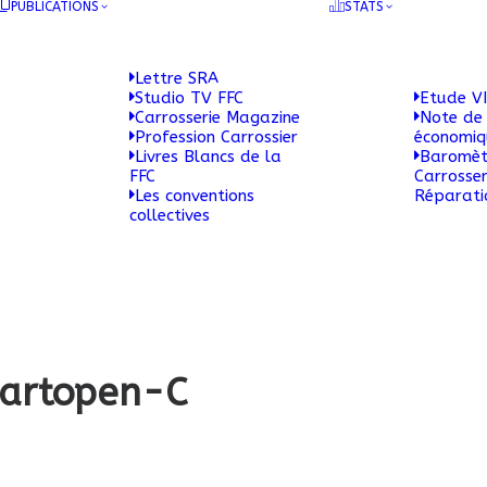
PUBLICATIONS
STATS
Lettre SRA
Studio TV FFC
Etude VI
Carrosserie Magazine
Note de 
Profession Carrossier
économi
Livres Blancs de la
Baromèt
FFC
Carrosser
Les conventions
Réparati
collectives
martopen-C