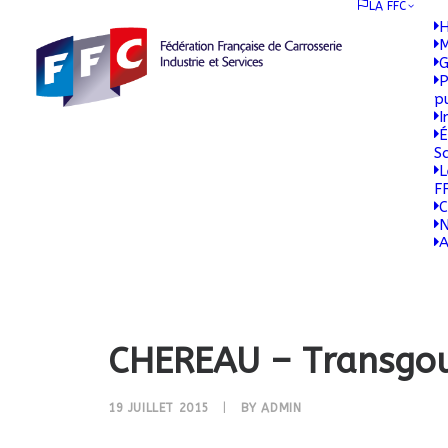
LA FFC
H
M
G
P
p
I
É
S
L
F
C
N
A
CHEREAU – Transgou
19 JUILLET 2015
|
BY
ADMIN