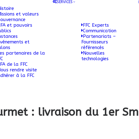
SERVICES
istoire
issions et valeurs
ouvernance
FA et pouvoirs
FFC Experts
ublics
Communication
nstances
Partenariats –
vénements et
Fournisseurs
alons
référencés
es partenaires de la
Nouvelles
FC
technologies
FA de la FFC
ous rendre visite
dhérer à la FFC
rmet : livraison du 1er S