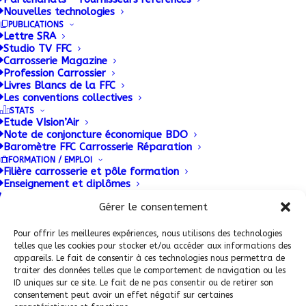
Nouvelles technologies
sur une forte implication auprès des spécialistes de
PUBLICATIONS
la manutention.
Lettre SRA
Studio TV FFC
Carrosserie Magazine
Profession Carrossier
Livres Blancs de la FFC
Les conventions collectives
STATS
Etude VIsion’Air
Note de conjoncture économique BDO
Baromètre FFC Carrosserie Réparation
FORMATION / EMPLOI
Filière carrosserie et pôle formation
Enseignement et diplômes
Conditions Générales de Vente (CGV)
|
Mentions
Outils de Promotion Filière
Légales
|
Politique de confidentialité
|
Politique de
Gérer le consentement
CARPROMO : Formation continue
Témoignages
cookies
Plateforme emploi : Mobili’JOB
Pour offrir les meilleures expériences, nous utilisons des technologies
PATRIMOINE
telles que les cookies pour stocker et/ou accéder aux informations des
appareils. Le fait de consentir à ces technologies nous permettra de
traiter des données telles que le comportement de navigation ou les
ADHERENT FFC
ID uniques sur ce site. Le fait de ne pas consentir ou de retirer son
consentement peut avoir un effet négatif sur certaines