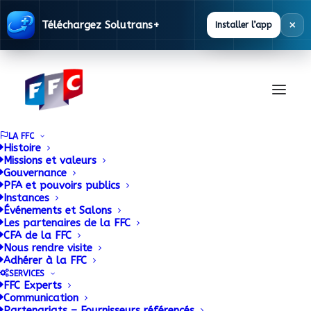
×
Téléchargez Solutrans+
Installer l’app
LA FFC
Histoire
Missions et valeurs
Gouvernance
HYVA, Couteau suisse
PFA et pouvoirs publics
Instances
Événements et Salons
de la manutention
Les partenaires de la FFC
CFA de la FFC
Nous rendre visite
9 DÉCEMBRE 2014
|
BY
Adhérer à la FFC
SERVICES
FFC Experts
La filiale française d’Hyva développe ses parts de
Communication
marché grâce à une politique entreprenante basée
Partenariats – Fournisseurs référencés