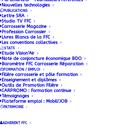
La FFC CONSTRUCTEURS met à
Nouvelles technologies
disposition des ses adhérents une
PUBLICATIONS
Lettre SRA
base documentaire alimentée en
Studio TV FFC
permanence.
Carrosserie Magazine
Profession Carrossier
Livres Blancs de la FFC
Les conventions collectives
STATS
Etude VIsion’Air
Note de conjoncture économique BDO
Baromètre FFC Carrosserie Réparation
FORMATION / EMPLOI
Filière carrosserie et pôle formation
Enseignement et diplômes
Outils de Promotion Filière
Accueil FFC
CARPROMO : Formation continue
Constructeurs
Témoignages
Plateforme emploi : Mobili’JOB
Dernières publications
PATRIMOINE
FFC Constructeurs
Documentation
ADHERENT FFC
Indicateurs matières
premières