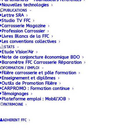
Nouvelles technologies
La FFC CONSTRUCTEURS met à
PUBLICATIONS
disposition des ses adhérents une base
Lettre SRA
documentaire alimentée en permanence.
Studio TV FFC
Carrosserie Magazine
Profession Carrossier
Livres Blancs de la FFC
Les conventions collectives
STATS
Etude VIsion’Air
Note de conjoncture économique BDO
Baromètre FFC Carrosserie Réparation
FORMATION / EMPLOI
Filière carrosserie et pôle formation
Enseignement et diplômes
Outils de Promotion Filière
Accueil FFC Constructeurs
CARPROMO : Formation continue
Dernières publications FFC
Témoignages
Plateforme emploi : Mobili’JOB
Constructeurs
PATRIMOINE
Documentation
Indicateurs matières premières
ADHERENT FFC
CONSTRUCTEURS
Réglementation Technique