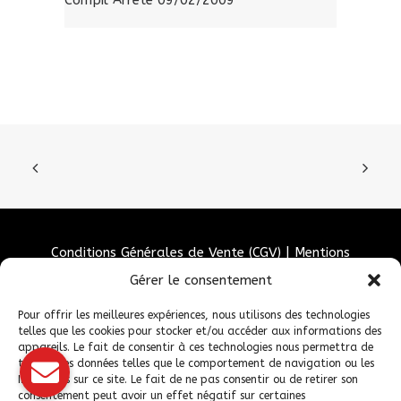
Compil Arrêté 09/02/2009
Conditions Générales de Vente (CGV)
|
Mentions
Légales
|
Politique de confidentialité
|
Politique de
Gérer le consentement
cookies
Pour offrir les meilleures expériences, nous utilisons des technologies
telles que les cookies pour stocker et/ou accéder aux informations des
appareils. Le fait de consentir à ces technologies nous permettra de
traiter des données telles que le comportement de navigation ou les
ID uniques sur ce site. Le fait de ne pas consentir ou de retirer son
consentement peut avoir un effet négatif sur certaines