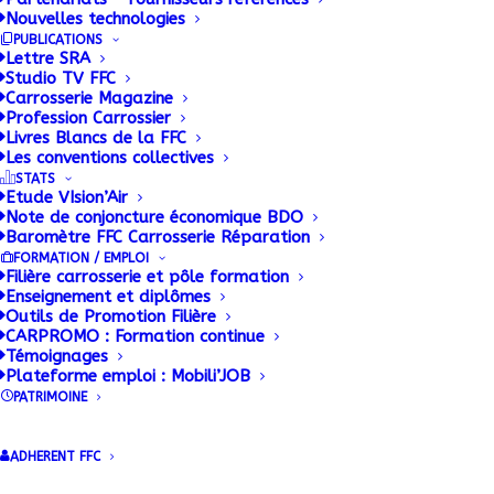
Nouvelles technologies
La FFC CONSTRUCTEURS met à
PUBLICATIONS
disposition des ses adhérents une base
Lettre SRA
documentaire alimentée en permanence.
Studio TV FFC
Carrosserie Magazine
Profession Carrossier
Livres Blancs de la FFC
Les conventions collectives
STATS
Etude VIsion’Air
Note de conjoncture économique BDO
Baromètre FFC Carrosserie Réparation
FORMATION / EMPLOI
Filière carrosserie et pôle formation
Enseignement et diplômes
Outils de Promotion Filière
Accueil FFC Constructeurs
CARPROMO : Formation continue
Dernières publications FFC
Témoignages
Plateforme emploi : Mobili’JOB
Constructeurs
PATRIMOINE
Documentation
Indicateurs matières premières
ADHERENT FFC
CONSTRUCTEURS
Réglementation Technique