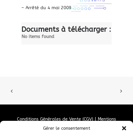
– Arrêté du 4 mai 2009
Documents à télécharger :
No items found
Conditions Générales de Vente (CGV)
|
Mentions
Légales
|
Politique de confidentialité
|
Politique de
Gérer le consentement