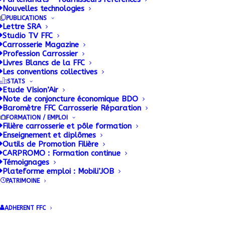
Nouvelles technologies
La FFC CONSTRUCTEURS met à
PUBLICATIONS
disposition des ses adhérents une base
Lettre SRA
documentaire alimentée en permanence.
Studio TV FFC
Carrosserie Magazine
Profession Carrossier
Livres Blancs de la FFC
Les conventions collectives
STATS
Etude VIsion’Air
Note de conjoncture économique BDO
Baromètre FFC Carrosserie Réparation
FORMATION / EMPLOI
Filière carrosserie et pôle formation
Enseignement et diplômes
Outils de Promotion Filière
Accueil FFC Constructeurs
CARPROMO : Formation continue
Dernières publications FFC
Témoignages
Plateforme emploi : Mobili’JOB
Constructeurs
PATRIMOINE
Documentation
Indicateurs matières premières
ADHERENT FFC
CONSTRUCTEURS
Réglementation Technique