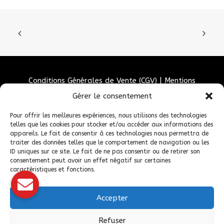
Conditions Générales de Vente (CGV)
|
Mentions
Légales
|
Politique de confidentialité
|
Politique de
Gérer le consentement
cookies
Pour offrir les meilleures expériences, nous utilisons des technologies
telles que les cookies pour stocker et/ou accéder aux informations des
appareils. Le fait de consentir à ces technologies nous permettra de
traiter des données telles que le comportement de navigation ou les
ID uniques sur ce site. Le fait de ne pas consentir ou de retirer son
consentement peut avoir un effet négatif sur certaines
caractéristiques et fonctions.
Accepter
© 2026 Fédération Française de Carrosserie Industrie et Services. |
Refuser
Tous droits réservés.