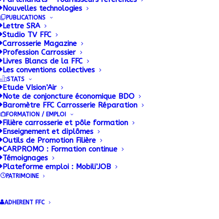
Nouvelles technologies
La FFC CONSTRUCTEURS met à
PUBLICATIONS
disposition des ses adhérents une base
Lettre SRA
documentaire alimentée en permanence.
Studio TV FFC
Carrosserie Magazine
Profession Carrossier
Livres Blancs de la FFC
Les conventions collectives
STATS
Etude VIsion’Air
Note de conjoncture économique BDO
Baromètre FFC Carrosserie Réparation
FORMATION / EMPLOI
Filière carrosserie et pôle formation
Enseignement et diplômes
Outils de Promotion Filière
Accueil FFC Constructeurs
CARPROMO : Formation continue
Dernières publications FFC
Témoignages
Plateforme emploi : Mobili’JOB
Constructeurs
PATRIMOINE
Documentation
Indicateurs matières premières
ADHERENT FFC
CONSTRUCTEURS
Réglementation Technique