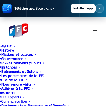
×
Téléchargez Solutrans+
Installer l’app
LA FFC
Histoire
Missions et valeurs
Gouvernance
PFA et pouvoirs publics
Popups
Instances
Événements et Salons
Les partenaires de la FFC
CFA de la FFC
Nous rendre visite
Thanks to its integration with the Popup
Adhérer à la FFC
Maker plugin, Uncode allows you to craft
SERVICES
FFC Experts
any type of content overlay using the Page
Communication
Partenariats – Fournisseurs référencés