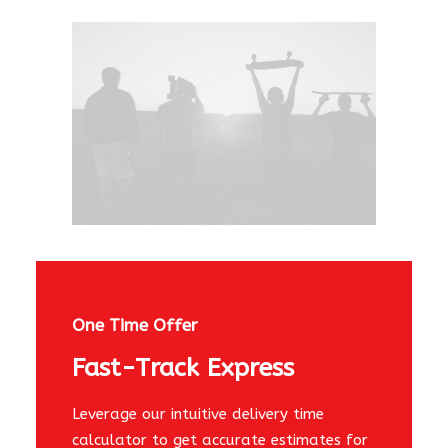
One Time Offer
Fast-Track Express
Leverage our intuitive delivery time
calculator to get accurate estimates for