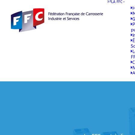
LA FFC
H
M
G
P
p
I
É
S
L
F
C
N
A