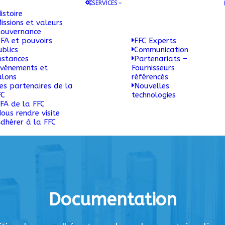
SERVICES
istoire
issions et valeurs
ouvernance
FA et pouvoirs
FFC Experts
ublics
Communication
nstances
Partenariats –
vénements et
Fournisseurs
alons
référencés
es partenaires de la
Nouvelles
FC
technologies
FA de la FFC
ous rendre visite
dhérer à la FFC
Documentation