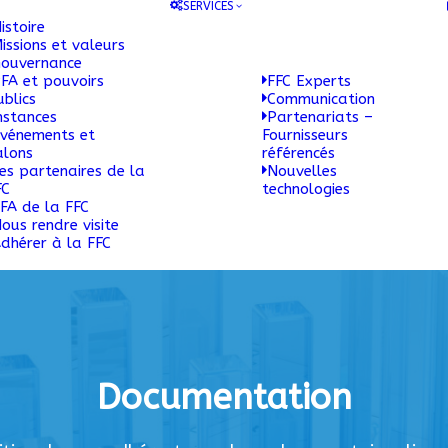
SERVICES
istoire
issions et valeurs
ouvernance
FA et pouvoirs
FFC Experts
ublics
Communication
nstances
Partenariats –
vénements et
Fournisseurs
alons
référencés
es partenaires de la
Nouvelles
FC
technologies
FA de la FFC
ous rendre visite
dhérer à la FFC
Documentation