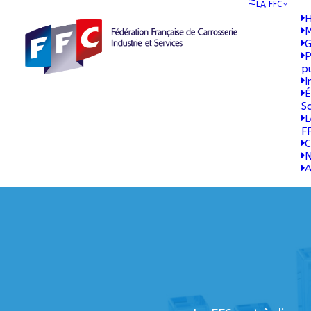
LA FFC
H
M
G
P
p
I
É
S
L
F
C
N
A