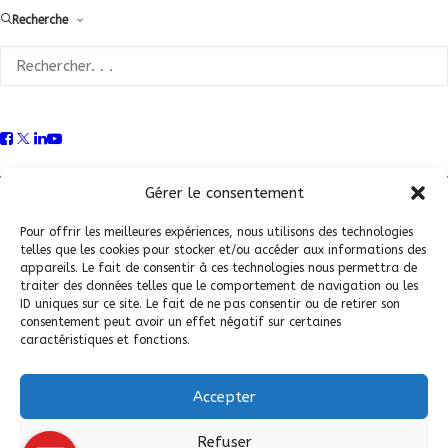
Recherche
Conditions Générales de Vente (CGV)
|
Mentions
Légales
|
Politique de confidentialité
|
Politique de
Gérer le consentement
cookies
Pour offrir les meilleures expériences, nous utilisons des technologies
telles que les cookies pour stocker et/ou accéder aux informations des
appareils. Le fait de consentir à ces technologies nous permettra de
traiter des données telles que le comportement de navigation ou les
ID uniques sur ce site. Le fait de ne pas consentir ou de retirer son
consentement peut avoir un effet négatif sur certaines
caractéristiques et fonctions.
Accepter
© 2026 Fédération Française de Carrosserie Industrie et Services. |
Refuser
Tous droits réservés.