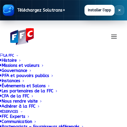
×
Téléchargez Solutrans+
Installer l’app
LA FFC
Histoire
Missions et valeurs
Gouvernance
Documentation
PFA et pouvoirs publics
Instances
Événements et Salons
Les partenaires de la FFC
La FFC met à disposition des ses adhérents
CFA de la FFC
Nous rendre visite
une base documentaire alimentée en
Adhérer à la FFC
permanence.
SERVICES
FFC Experts
Communication
Partenariats – Fournisseurs référencés