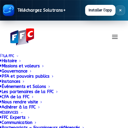
×
Téléchargez Solutrans+
Installer l’app
LA FFC
Histoire
Missions et valeurs
Gouvernance
Documentation
PFA et pouvoirs publics
Instances
Événements et Salons
Les partenaires de la FFC
La FFC met à disposition des ses adhérents
CFA de la FFC
Nous rendre visite
une base documentaire alimentée en
Adhérer à la FFC
permanence.
SERVICES
FFC Experts
Communication
Partenariats – Fournisseurs référencés