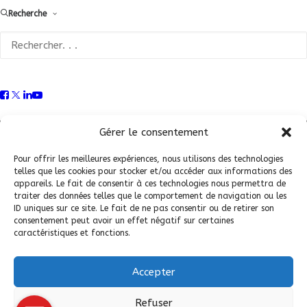
Recherche
Conditions Générales de Vente (CGV)
|
Mentions
Légales
|
Politique de confidentialité
|
Politique de
Gérer le consentement
cookies
Pour offrir les meilleures expériences, nous utilisons des technologies
telles que les cookies pour stocker et/ou accéder aux informations des
appareils. Le fait de consentir à ces technologies nous permettra de
traiter des données telles que le comportement de navigation ou les
ID uniques sur ce site. Le fait de ne pas consentir ou de retirer son
consentement peut avoir un effet négatif sur certaines
caractéristiques et fonctions.
Accepter
© 2026 Fédération Française de Carrosserie Industrie et Services. |
Refuser
Tous droits réservés.