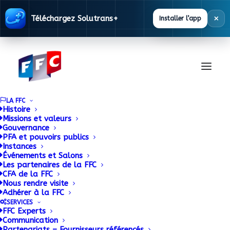
×
Téléchargez Solutrans+
Installer l’app
LA FFC
Histoire
Missions et valeurs
Gouvernance
Documentation
PFA et pouvoirs publics
Instances
Événements et Salons
Les partenaires de la FFC
La FFC met à disposition des ses adhérents
CFA de la FFC
Nous rendre visite
une base documentaire alimentée en
Adhérer à la FFC
permanence.
SERVICES
FFC Experts
Communication
Partenariats – Fournisseurs référencés