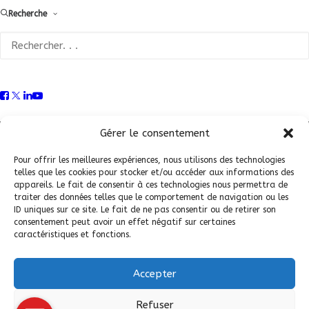
Recherche
Conditions Générales de Vente (CGV)
|
Mentions
Légales
|
Politique de confidentialité
|
Politique de
Gérer le consentement
cookies
Pour offrir les meilleures expériences, nous utilisons des technologies
telles que les cookies pour stocker et/ou accéder aux informations des
appareils. Le fait de consentir à ces technologies nous permettra de
traiter des données telles que le comportement de navigation ou les
ID uniques sur ce site. Le fait de ne pas consentir ou de retirer son
consentement peut avoir un effet négatif sur certaines
caractéristiques et fonctions.
Accepter
© 2026 Fédération Française de Carrosserie Industrie et Services. |
Refuser
Tous droits réservés.