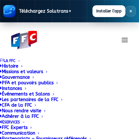
×
Téléchargez Solutrans+
Installer l’app
LA FFC
Histoire
Missions et valeurs
Gouvernance
Documentation
PFA et pouvoirs publics
Instances
Événements et Salons
Les partenaires de la FFC
La FFC met à disposition des ses adhérents
CFA de la FFC
Nous rendre visite
une base documentaire alimentée en
Adhérer à la FFC
permanence.
SERVICES
FFC Experts
Communication
Partenariats – Fournisseurs référencés