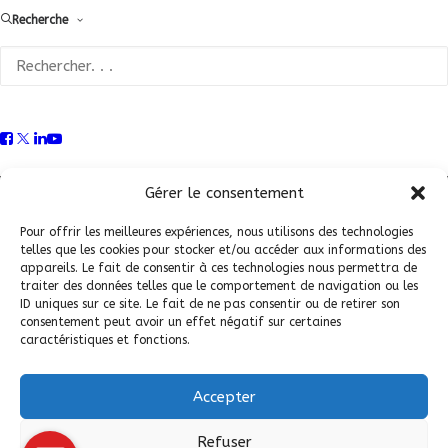
Recherche
Conditions Générales de Vente (CGV)
|
Mentions
Légales
|
Politique de confidentialité
|
Politique de
Gérer le consentement
cookies
Pour offrir les meilleures expériences, nous utilisons des technologies
telles que les cookies pour stocker et/ou accéder aux informations des
appareils. Le fait de consentir à ces technologies nous permettra de
traiter des données telles que le comportement de navigation ou les
ID uniques sur ce site. Le fait de ne pas consentir ou de retirer son
consentement peut avoir un effet négatif sur certaines
caractéristiques et fonctions.
Accepter
© 2026 Fédération Française de Carrosserie Industrie et Services. |
Refuser
Tous droits réservés.