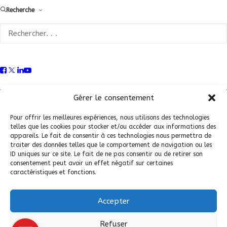
Recherche
Conditions Générales de Vente (CGV)
|
Mentions
Légales
|
Politique de confidentialité
|
Politique de
Gérer le consentement
cookies
Pour offrir les meilleures expériences, nous utilisons des technologies
telles que les cookies pour stocker et/ou accéder aux informations des
appareils. Le fait de consentir à ces technologies nous permettra de
traiter des données telles que le comportement de navigation ou les
ID uniques sur ce site. Le fait de ne pas consentir ou de retirer son
consentement peut avoir un effet négatif sur certaines
caractéristiques et fonctions.
Accepter
© 2026 Fédération Française de Carrosserie Industrie et Services. |
Refuser
Tous droits réservés.