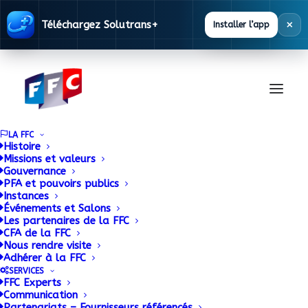
×
Téléchargez Solutrans+
Installer l’app
LA FFC
Histoire
Missions et valeurs
Gouvernance
Documentation
PFA et pouvoirs publics
Instances
Événements et Salons
Les partenaires de la FFC
La FFC met à disposition des ses adhérents
CFA de la FFC
Nous rendre visite
une base documentaire alimentée en
Adhérer à la FFC
permanence.
SERVICES
FFC Experts
Communication
Partenariats – Fournisseurs référencés