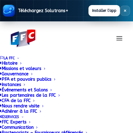
×
Téléchargez Solutrans+
Installer l’app
LA FFC
Histoire
Missions et valeurs
Gouvernance
Documentation
PFA et pouvoirs publics
Instances
Événements et Salons
Les partenaires de la FFC
La FFC met à disposition des ses adhérents
CFA de la FFC
Nous rendre visite
une base documentaire alimentée en
Adhérer à la FFC
permanence.
SERVICES
FFC Experts
Communication
Partenariats – Fournisseurs référencés