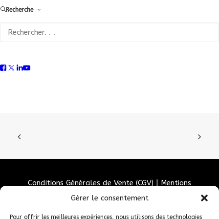
Recherche
Conditions Générales de Vente (CGV)
|
Mentions
Légales
|
Politique de confidentialité
|
Politique de
Gérer le consentement
cookies
Pour offrir les meilleures expériences, nous utilisons des technologies