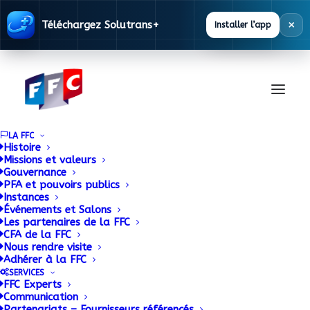
×
Téléchargez Solutrans+
Installer l’app
LA FFC
Histoire
Missions et valeurs
Gouvernance
Documentation
PFA et pouvoirs publics
Instances
Événements et Salons
Les partenaires de la FFC
La FFC met à disposition des ses adhérents
CFA de la FFC
Nous rendre visite
une base documentaire alimentée en
Adhérer à la FFC
permanence.
SERVICES
FFC Experts
Communication
Partenariats – Fournisseurs référencés