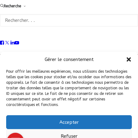
Recherche
Conditions Générales de Vente (CGV)
|
Mentions
Légales
|
Politique de confidentialité
|
Politique de
Gérer le consentement
cookies
Pour offrir les meilleures expériences, nous utilisons des technologies
telles que les cookies pour stocker et/ou accéder aux informations des
appareils. Le fait de consentir à ces technologies nous permettra de
traiter des données telles que le comportement de navigation ou les
ID uniques sur ce site. Le fait de ne pas consentir ou de retirer son
consentement peut avoir un effet négatif sur certaines
caractéristiques et fonctions.
Accepter
© 2026 Fédération Française de Carrosserie Industrie et Services. |
Refuser
Tous droits réservés.