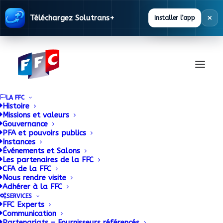
×
Téléchargez Solutrans+
Installer l’app
LA FFC
Histoire
Missions et valeurs
Gouvernance
Documentation
PFA et pouvoirs publics
Instances
Événements et Salons
Les partenaires de la FFC
La FFC met à disposition des ses adhérents
CFA de la FFC
Nous rendre visite
une base documentaire alimentée en
Adhérer à la FFC
permanence.
SERVICES
FFC Experts
Communication
Partenariats – Fournisseurs référencés