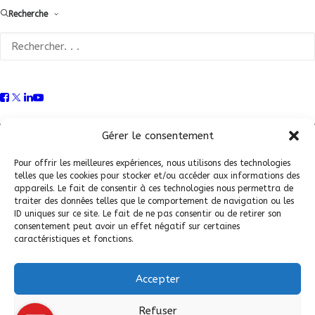
Recherche
Conditions Générales de Vente (CGV)
|
Mentions
Légales
|
Politique de confidentialité
|
Politique de
Gérer le consentement
cookies
Pour offrir les meilleures expériences, nous utilisons des technologies
telles que les cookies pour stocker et/ou accéder aux informations des
appareils. Le fait de consentir à ces technologies nous permettra de
traiter des données telles que le comportement de navigation ou les
ID uniques sur ce site. Le fait de ne pas consentir ou de retirer son
consentement peut avoir un effet négatif sur certaines
caractéristiques et fonctions.
Accepter
© 2026 Fédération Française de Carrosserie Industrie et Services. |
Refuser
Tous droits réservés.