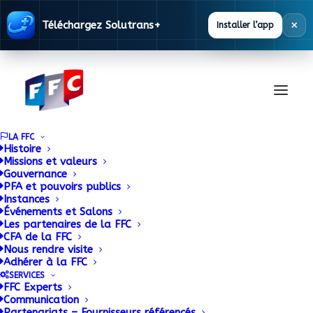
×
Téléchargez Solutrans+
Installer l’app
LA FFC
Histoire
Missions et valeurs
Gouvernance
Documentation
PFA et pouvoirs publics
Instances
Événements et Salons
Les partenaires de la FFC
La FFC met à disposition des ses adhérents
CFA de la FFC
Nous rendre visite
une base documentaire alimentée en
Adhérer à la FFC
permanence.
SERVICES
FFC Experts
Communication
Partenariats – Fournisseurs référencés