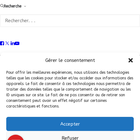
Recherche
Conditions Générales de Vente (CGV)
|
Mentions
Légales
|
Politique de confidentialité
|
Politique de
Gérer le consentement
cookies
Pour offrir les meilleures expériences, nous utilisons des technologies
telles que les cookies pour stocker et/ou accéder aux informations des
appareils. Le fait de consentir à ces technologies nous permettra de
traiter des données telles que le comportement de navigation ou les
ID uniques sur ce site. Le fait de ne pas consentir ou de retirer son
consentement peut avoir un effet négatif sur certaines
caractéristiques et fonctions.
Accepter
© 2026 Fédération Française de Carrosserie Industrie et Services. |
Refuser
Tous droits réservés.