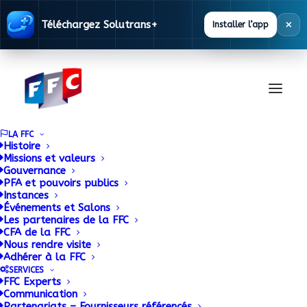
×
Téléchargez Solutrans+
Installer l’app
LA FFC
Histoire
Missions et valeurs
Gouvernance
Documentation
PFA et pouvoirs publics
Instances
Événements et Salons
Les partenaires de la FFC
La FFC met à disposition des ses adhérents
CFA de la FFC
Nous rendre visite
une base documentaire alimentée en
Adhérer à la FFC
permanence.
SERVICES
FFC Experts
Communication
Partenariats – Fournisseurs référencés