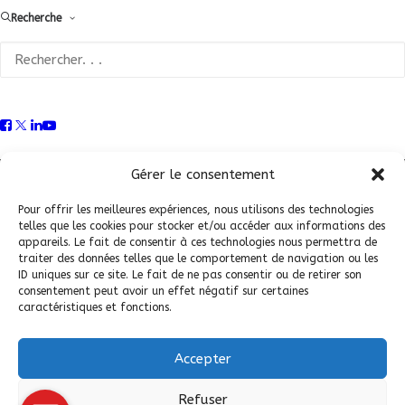
Recherche
Conditions Générales de Vente (CGV)
|
Mentions
Légales
|
Politique de confidentialité
|
Politique de
Gérer le consentement
cookies
Pour offrir les meilleures expériences, nous utilisons des technologies
telles que les cookies pour stocker et/ou accéder aux informations des
appareils. Le fait de consentir à ces technologies nous permettra de
traiter des données telles que le comportement de navigation ou les
ID uniques sur ce site. Le fait de ne pas consentir ou de retirer son
consentement peut avoir un effet négatif sur certaines
caractéristiques et fonctions.
Accepter
© 2026 Fédération Française de Carrosserie Industrie et Services. |
Refuser
Tous droits réservés.