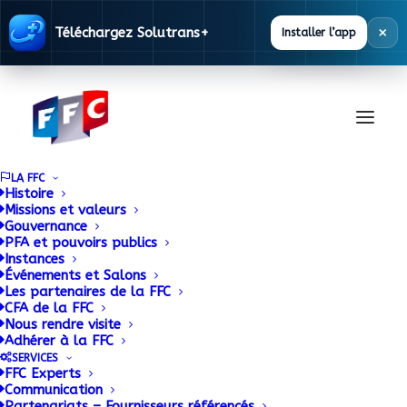
×
Téléchargez Solutrans+
Installer l’app
LA FFC
Histoire
Missions et valeurs
Gouvernance
Documentation
PFA et pouvoirs publics
Instances
Événements et Salons
Les partenaires de la FFC
La FFC met à disposition des ses adhérents
CFA de la FFC
Nous rendre visite
une base documentaire alimentée en
Adhérer à la FFC
permanence.
SERVICES
FFC Experts
Communication
Partenariats – Fournisseurs référencés