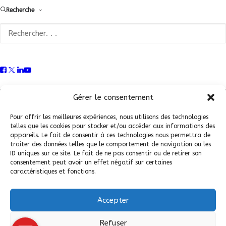
Recherche
Conditions Générales de Vente (CGV)
|
Mentions
Légales
|
Politique de confidentialité
|
Politique de
Gérer le consentement
cookies
Pour offrir les meilleures expériences, nous utilisons des technologies
telles que les cookies pour stocker et/ou accéder aux informations des
appareils. Le fait de consentir à ces technologies nous permettra de
traiter des données telles que le comportement de navigation ou les
ID uniques sur ce site. Le fait de ne pas consentir ou de retirer son
consentement peut avoir un effet négatif sur certaines
caractéristiques et fonctions.
Accepter
© 2026 Fédération Française de Carrosserie Industrie et Services. |
Refuser
Tous droits réservés.