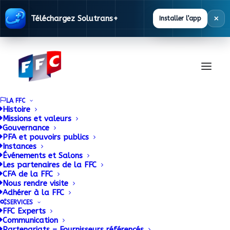
×
Téléchargez Solutrans+
Installer l’app
LA FFC
Histoire
Missions et valeurs
Gouvernance
Documentation
PFA et pouvoirs publics
Instances
Événements et Salons
Les partenaires de la FFC
La FFC met à disposition des ses adhérents
CFA de la FFC
Nous rendre visite
une base documentaire alimentée en
Adhérer à la FFC
permanence.
SERVICES
FFC Experts
Communication
Partenariats – Fournisseurs référencés