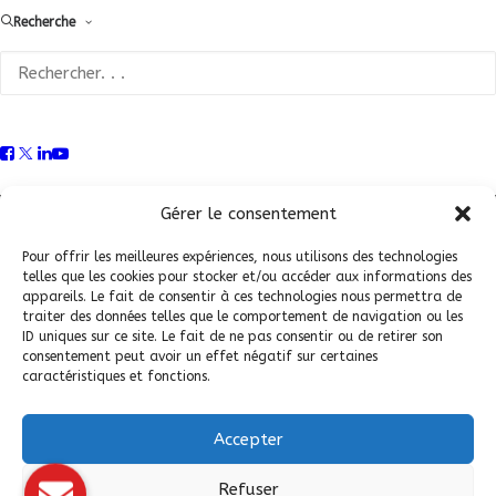
Recherche
Conditions Générales de Vente (CGV)
|
Mentions
Légales
|
Politique de confidentialité
|
Politique de
Gérer le consentement
cookies
Pour offrir les meilleures expériences, nous utilisons des technologies
telles que les cookies pour stocker et/ou accéder aux informations des
appareils. Le fait de consentir à ces technologies nous permettra de
traiter des données telles que le comportement de navigation ou les
ID uniques sur ce site. Le fait de ne pas consentir ou de retirer son
consentement peut avoir un effet négatif sur certaines
caractéristiques et fonctions.
Accepter
© 2026 Fédération Française de Carrosserie Industrie et Services. |
Refuser
Tous droits réservés.