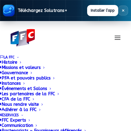
×
Téléchargez Solutrans+
Installer l’app
LA FFC
Histoire
Missions et valeurs
Gouvernance
Documentation
PFA et pouvoirs publics
Instances
Événements et Salons
Les partenaires de la FFC
La FFC met à disposition des ses adhérents
CFA de la FFC
Nous rendre visite
une base documentaire alimentée en
Adhérer à la FFC
permanence.
SERVICES
FFC Experts
Communication
Partenariats – Fournisseurs référencés