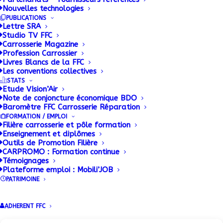
8 DÉCEMBRE 2014
|
BY
Nouvelles technologies
PUBLICATIONS
La Fédération Française de la Carrosserie a depuis
Lettre SRA
Studio TV FFC
hier un nouveau president en la personne de Patrick
Carrosserie Magazine
Cholton et ce pour quatre ans. Un mandate au
Profession Carrossier
Livres Blancs de la FFC
cours duquel Patrick Cholton ambitionne de donner
Les conventions collectives
à la FFC une nouvelle dimension. Un défi que le
STATS
Etude VIsion’Air
Président de Solutrans et du CLIFA, saura sans nul
Note de conjoncture économique BDO
doute reliever.
Baromètre FFC Carrosserie Réparation
FORMATION / EMPLOI
Filière carrosserie et pôle formation
Enseignement et diplômes
Outils de Promotion Filière
CARPROMO : Formation continue
Témoignages
Plateforme emploi : Mobili’JOB
PATRIMOINE
ADHERENT FFC
Conditions Générales de Vente (CGV)
|
Mentions