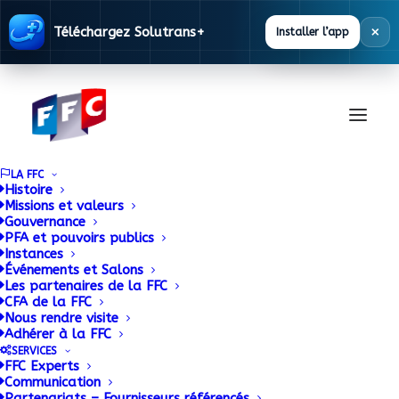
×
Téléchargez Solutrans+
Installer l’app
LA FFC
Histoire
Missions et valeurs
Gouvernance
Patrick Cholton, le
PFA et pouvoirs publics
Instances
Événements et Salons
nouveau president
Les partenaires de la FFC
CFA de la FFC
aux commandes de la
Nous rendre visite
Adhérer à la FFC
FFC
SERVICES
FFC Experts
Communication
Partenariats – Fournisseurs référencés